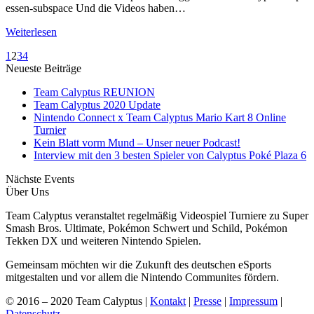
essen-subspace Und die Videos haben…
Weiterlesen
1
2
3
4
Neueste Beiträge
Team Calyptus REUNION
Team Calyptus 2020 Update
Nintendo Connect x Team Calyptus Mario Kart 8 Online
Turnier
Kein Blatt vorm Mund – Unser neuer Podcast!
Interview mit den 3 besten Spieler von Calyptus Poké Plaza 6
Nächste Events
Über Uns
Team Calyptus veranstaltet regelmäßig Videospiel Turniere zu Super
Smash Bros. Ultimate, Pokémon Schwert und Schild, Pokémon
Tekken DX und weiteren Nintendo Spielen.
Gemeinsam möchten wir die Zukunft des deutschen eSports
mitgestalten und vor allem die Nintendo Communites fördern.
© 2016 – 2020 Team Calyptus |
Kontakt
|
Presse
|
Impressum
|
Datenschutz