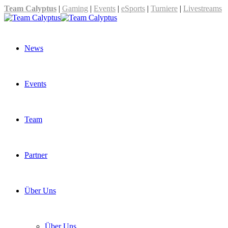
Team Calyptus
|
Gaming
|
Events
|
eSports
|
Turniere
|
Livestreams
News
Events
Team
Partner
Über Uns
Über Uns