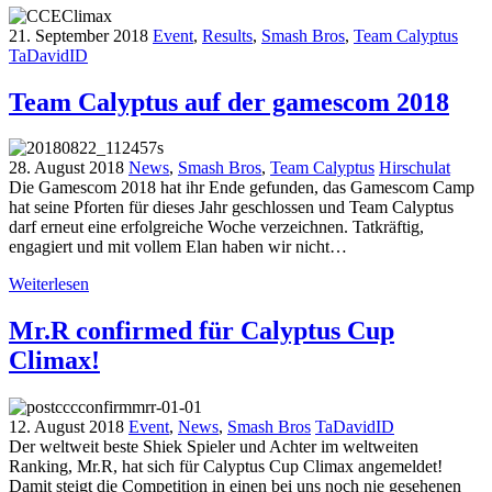
21. September 2018
Event
,
Results
,
Smash Bros
,
Team Calyptus
TaDavidID
Team Calyptus auf der gamescom 2018
28. August 2018
News
,
Smash Bros
,
Team Calyptus
Hirschulat
Die Gamescom 2018 hat ihr Ende gefunden, das Gamescom Camp
hat seine Pforten für dieses Jahr geschlossen und Team Calyptus
darf erneut eine erfolgreiche Woche verzeichnen. Tatkräftig,
engagiert und mit vollem Elan haben wir nicht…
Weiterlesen
Mr.R confirmed für Calyptus Cup
Climax!
12. August 2018
Event
,
News
,
Smash Bros
TaDavidID
Der weltweit beste Shiek Spieler und Achter im weltweiten
Ranking, Mr.R, hat sich für Calyptus Cup Climax angemeldet!
Damit steigt die Competition in einen bei uns noch nie gesehenen