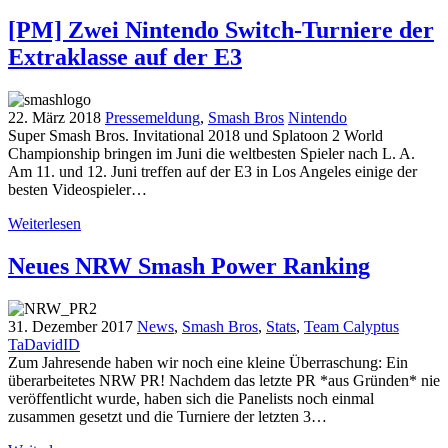
[PM] Zwei Nintendo Switch-Turniere der
Extraklasse auf der E3
22. März 2018
Pressemeldung
,
Smash Bros
Nintendo
Super Smash Bros. Invitational 2018 und Splatoon 2 World
Championship bringen im Juni die weltbesten Spieler nach L. A.
Am 11. und 12. Juni treffen auf der E3 in Los Angeles einige der
besten Videospieler…
Weiterlesen
Neues NRW Smash Power Ranking
31. Dezember 2017
News
,
Smash Bros
,
Stats
,
Team Calyptus
TaDavidID
Zum Jahresende haben wir noch eine kleine Überraschung: Ein
überarbeitetes NRW PR! Nachdem das letzte PR *aus Gründen* nie
veröffentlicht wurde, haben sich die Panelists noch einmal
zusammen gesetzt und die Turniere der letzten 3…