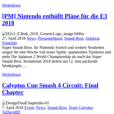
Weiterlesen
[PM] Nintendo enthüllt Pläne für die E3
2018
27. April 2018
News
,
Pressemeldung
,
Smash Bros
,
Splatoon
Nintendo
Super Smash Bros. für Nintendo Switch und weitere Neuheiten
sorgen für eine Woche voll neuer Spiele, spannenden Turnieren und
mehr Die Splatoon 2 World Championship als auch das Super
Smash Bros. Invitational 2018 liefern am 12. Juni packende
Wettkämpfe,…
Weiterlesen
Calyptus Cup Smash 4 Circuit: Final
Chapter
7. April 2018
Event
,
News
,
Smash Bros
,
Team Calyptus
TaDavidID