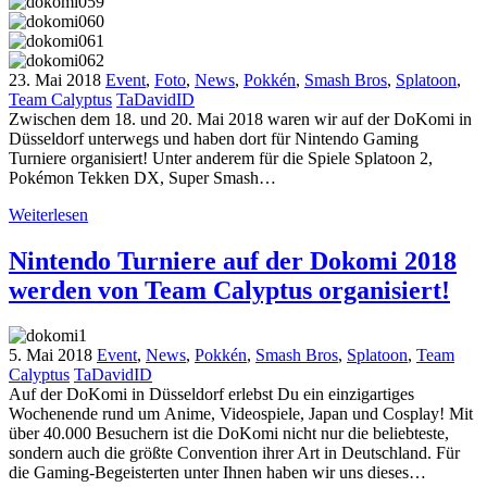
23. Mai 2018
Event
,
Foto
,
News
,
Pokkén
,
Smash Bros
,
Splatoon
,
Team Calyptus
TaDavidID
Zwischen dem 18. und 20. Mai 2018 waren wir auf der DoKomi in
Düsseldorf unterwegs und haben dort für Nintendo Gaming
Turniere organisiert! Unter anderem für die Spiele Splatoon 2,
Pokémon Tekken DX, Super Smash…
Weiterlesen
Nintendo Turniere auf der Dokomi 2018
werden von Team Calyptus organisiert!
5. Mai 2018
Event
,
News
,
Pokkén
,
Smash Bros
,
Splatoon
,
Team
Calyptus
TaDavidID
Auf der DoKomi in Düsseldorf erlebst Du ein einzigartiges
Wochenende rund um Anime, Videospiele, Japan und Cosplay! Mit
über 40.000 Besuchern ist die DoKomi nicht nur die beliebteste,
sondern auch die größte Convention ihrer Art in Deutschland. Für
die Gaming-Begeisterten unter Ihnen haben wir uns dieses…