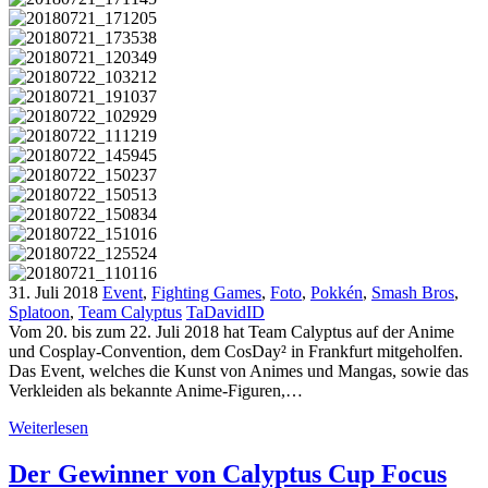
31. Juli 2018
Event
,
Fighting Games
,
Foto
,
Pokkén
,
Smash Bros
,
Splatoon
,
Team Calyptus
TaDavidID
Vom 20. bis zum 22. Juli 2018 hat Team Calyptus auf der Anime
und Cosplay-Convention, dem CosDay² in Frankfurt mitgeholfen.
Das Event, welches die Kunst von Animes und Mangas, sowie das
Verkleiden als bekannte Anime-Figuren,…
Weiterlesen
Der Gewinner von Calyptus Cup Focus