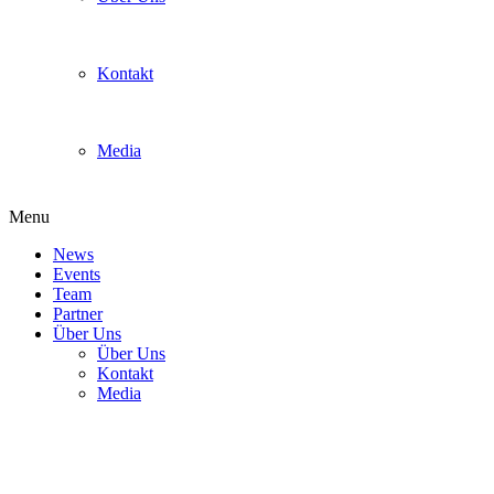
Kontakt
Media
Menu
News
Events
Team
Partner
Über Uns
Über Uns
Kontakt
Media
Nintendo Connect x Team
Calyptus Mario Kart 8 Online