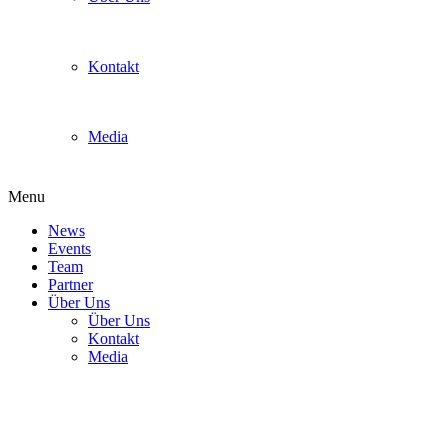
Kontakt
Media
Menu
News
Events
Team
Partner
Über Uns
Über Uns
Kontakt
Media
Wir haben ab jetzt eine
Patreon-Seite