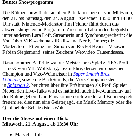
Buntes Showprogramm
Die Bühnenshow findet an allen Publikumstagen – von Mittwoch,
den 21. bis Samstag, den 24. August – zwischen 13:30 und 14:30
Uhr statt. Nintendo-Moderator Tim Feldner führt durch das
abwechslungsreiche Programm. Zu seinen Talkrunden begrüßt er
unter anderem Lara Loft, Streamerin und Synchronsprecherin; die
YouTuber VIK – ehemals iBlali – und NerdyTimber; die
Moderatoren Etienne und Simon von Rocket Beans TV sowie
Fabian Siegismund, seines Zeichens Webvideo-Tausendsassa.
Dazu kommen Auftritte wahrer Meister ihres Spiels: FIFA-Profi
TimoX vom VfL Wolfsburg; Team Ehre, derzeit europäischer
Champion und Vize-Weltmeister in
Super Smash Bros.
Ultimate
,
sowie die BackSquids, die Vize-Europameister
in
Splatoon 2
, berichten über ihre Erfahrungen als Profi-Spieler.
Neben den Live-Talks wird es natürlich auch Live-Gameplay auf
der Bühne geben. Und Fans können sich wieder auf Bühnenspiele
freuen: sei dies nun eine Geisterjagd, ein Musik-Memory oder die
Qual bei der Schatzkisten-Wahl.
Hier die Shows auf einen Blick:
Mittwoch, 21. August, ab 13:30 Uhr
Marvel – Talk