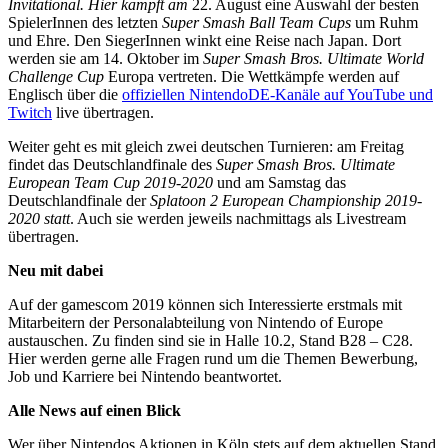
Invitational. Hier kämpft am
22. August eine Auswahl der besten
SpielerInnen des letzten
Super Smash Ball Team Cups
um Ruhm
und Ehre. Den SiegerInnen winkt eine Reise nach Japan. Dort
werden sie am 14. Oktober im
Super Smash Bros. Ultimate World
Challenge Cup
Europa vertreten. Die Wettkämpfe werden auf
Englisch über die
offiziellen NintendoDE-Kanäle auf YouTube und
Twitch
live übertragen.
Weiter geht es mit gleich zwei deutschen Turnieren: am Freitag
findet das Deutschlandfinale des
Super Smash Bros. Ultimate
European Team Cup 2019-2020
und am Samstag das
Deutschlandfinale der
Splatoon 2 European Championship 2019-
2020 statt
. Auch sie werden jeweils nachmittags als Livestream
übertragen.
Neu mit dabei
Auf der gamescom 2019 können sich Interessierte erstmals mit
Mitarbeitern der Personalabteilung von Nintendo of Europe
austauschen. Zu finden sind sie in Halle 10.2, Stand B28 – C28.
Hier werden gerne alle Fragen rund um die Themen Bewerbung,
Job und Karriere bei Nintendo beantwortet.
Alle News auf einen Blick
Wer über Nintendos Aktionen in Köln stets auf dem aktuellen Stand