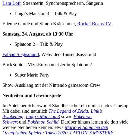
Lara Loft
, Streamerin, Synchronsprecherin, Sängerin
Luigi’s Mansion 3 – Talk & Play
Etienne Gardé und Simon Krätschmer,
Rocket Beans TV
Samstag, 24. August, ab 13:30 Uhr
Splatoon 2 – Talk & Play
Fabian Siegismund
, Webvideo-Tausendsassa und
BackSquids, Vize-Europameister in Splatoon 2
Super Mario Party
Show-Ausklang mit der Nintendo gamescom-Crew
Neuheiten und Gewinnspiele
Im Spielebereich erwartet Standbesucher ein umfassendes Line-up.
Mit dabei sind natürlich
The Legend of Zelda: Link’s
Awakening
,
Luigi’s Mansion 3
sowie
Pokémon
Schwert
und
Pokémon Schild
.
Darüber hinaus lernen sie dort viele
weitere Neuheiten kennen: etwa
Mario & Sonic bei den
Olympischen Spielen: Tokyo 2020
,
LAYTON’S MYSTERY