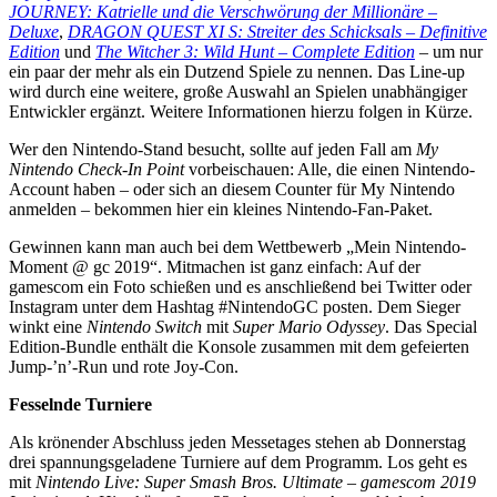
JOURNEY: Katrielle und die Verschwörung der Millionäre –
Deluxe
,
DRAGON QUEST XI S: Streiter des Schicksals – Definitive
Edition
und
The Witcher 3: Wild Hunt – Complete Edition
– um nur
ein paar der mehr als ein Dutzend Spiele zu nennen. Das Line-up
wird durch eine weitere, große Auswahl an Spielen unabhängiger
Entwickler ergänzt. Weitere Informationen hierzu folgen in Kürze.
Wer den Nintendo-Stand besucht, sollte auf jeden Fall am
My
Nintendo Check-In Point
vorbeischauen: Alle, die einen Nintendo-
Account haben – oder sich an diesem Counter für My Nintendo
anmelden – bekommen hier ein kleines Nintendo-Fan-Paket.
Gewinnen kann man auch bei dem Wettbewerb „Mein Nintendo-
Moment @ gc 2019“. Mitmachen ist ganz einfach: Auf der
gamescom ein Foto schießen und es anschließend bei Twitter oder
Instagram unter dem Hashtag #NintendoGC posten. Dem Sieger
winkt eine
Nintendo Switch
mit
Super Mario Odyssey
. Das Special
Edition-Bundle enthält die Konsole zusammen mit dem gefeierten
Jump-’n’-Run und rote Joy-Con.
Fesselnde Turniere
Als krönender Abschluss jeden Messetages stehen ab Donnerstag
drei spannungsgeladene Turniere auf dem Programm. Los geht es
mit
Nintendo Live: Super Smash Bros. Ultimate – gamescom 2019