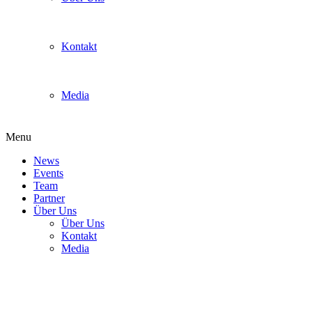
Kontakt
Media
Menu
News
Events
Team
Partner
Über Uns
Über Uns
Kontakt
Media
[PM] Bühne frei für die große
Nintendo-Show auf der