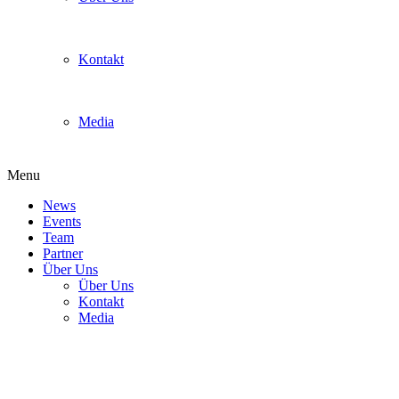
Kontakt
Media
Menu
News
Events
Team
Partner
Über Uns
Über Uns
Kontakt
Media
Halle45_Schwarz