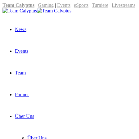
Team Calyptus
|
Gaming
|
Events
|
eSports
|
Turniere
|
Livestreams
News
Events
Team
Partner
Über Uns
Über Uns