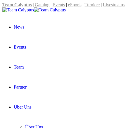
Team Calyptus
|
Gaming
|
Events
|
eSports
|
Turniere
|
Livestreams
News
Events
Team
Partner
Über Uns
Über Uns