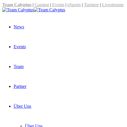
Team Calyptus
|
Gaming
|
Events
|
eSports
|
Turniere
|
Livestreams
News
Events
Team
Partner
Über Uns
Über Uns