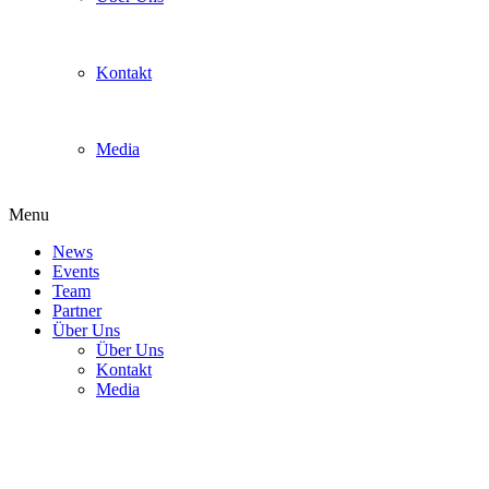
Kontakt
Media
Menu
News
Events
Team
Partner
Über Uns
Über Uns
Kontakt
Media
BGBayo2