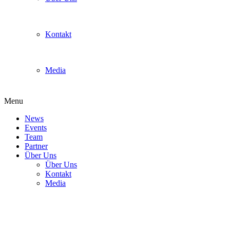
Kontakt
Media
Menu
News
Events
Team
Partner
Über Uns
Über Uns
Kontakt
Media
20171202_153350