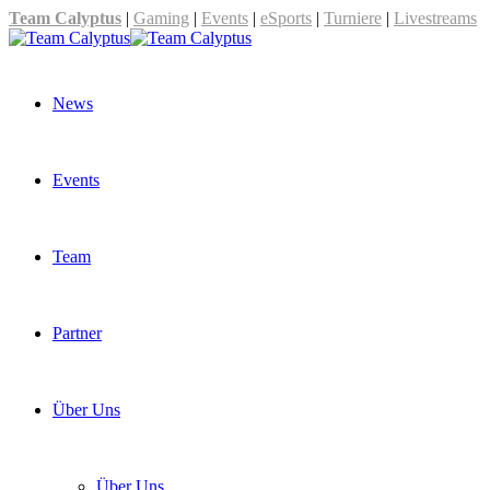
Team Calyptus
|
Gaming
|
Events
|
eSports
|
Turniere
|
Livestreams
News
Events
Team
Partner
Über Uns
Über Uns