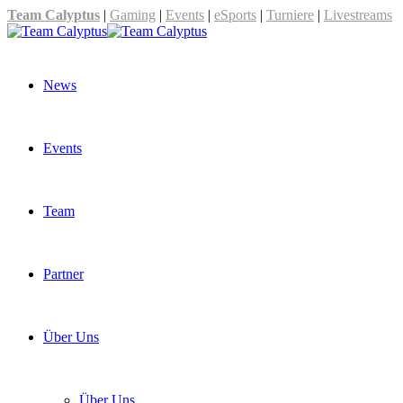
Team Calyptus
|
Gaming
|
Events
|
eSports
|
Turniere
|
Livestreams
News
Events
Team
Partner
Über Uns
Über Uns