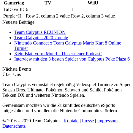
Gamertag
TV
WiiU
TaDavidID
6
1
Purple~H
Row 2, column 2 value
Row 2, column 3 value
Neueste Beiträge
Team Calyptus REUNION
Team Calyptus 2020 Update
Nintendo Connect x Team Calyptus Mario Kart 8 Online
Turnier
Kein Blatt vorm Mund – Unser neuer Podcast!
Interview mit den 3 besten Spieler von Calyptus Poké Plaza 6
Nächste Events
Über Uns
Team Calyptus veranstaltet regelmäßig Videospiel Turniere zu Super
Smash Bros. Ultimate, Pokémon Schwert und Schild, Pokémon
Tekken DX und weiteren Nintendo Spielen.
Gemeinsam möchten wir die Zukunft des deutschen eSports
mitgestalten und vor allem die Nintendo Communites fördern.
© 2016 – 2020 Team Calyptus |
Kontakt
|
Presse
|
Impressum
|
Datenschutz