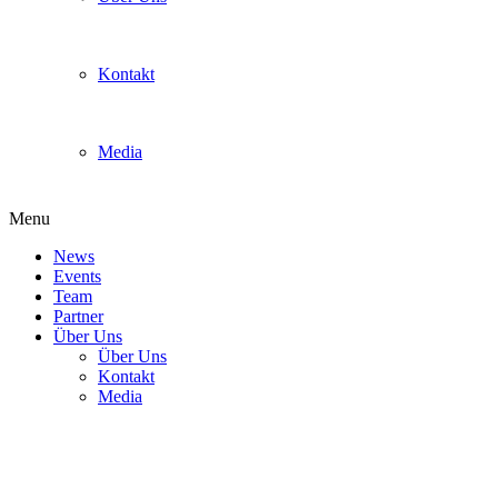
Kontakt
Media
Menu
News
Events
Team
Partner
Über Uns
Über Uns
Kontakt
Media
8_2 Group C winner