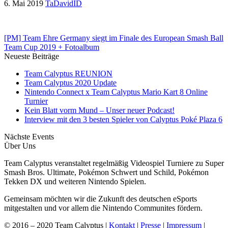
6. Mai 2019
TaDavidID
[PM] Team Ehre Germany siegt im Finale des European Smash Ball
Team Cup 2019 + Fotoalbum
Neueste Beiträge
Team Calyptus REUNION
Team Calyptus 2020 Update
Nintendo Connect x Team Calyptus Mario Kart 8 Online
Turnier
Kein Blatt vorm Mund – Unser neuer Podcast!
Interview mit den 3 besten Spieler von Calyptus Poké Plaza 6
Nächste Events
Über Uns
Team Calyptus veranstaltet regelmäßig Videospiel Turniere zu Super
Smash Bros. Ultimate, Pokémon Schwert und Schild, Pokémon
Tekken DX und weiteren Nintendo Spielen.
Gemeinsam möchten wir die Zukunft des deutschen eSports
mitgestalten und vor allem die Nintendo Communites fördern.
© 2016 – 2020 Team Calyptus |
Kontakt
|
Presse
|
Impressum
|