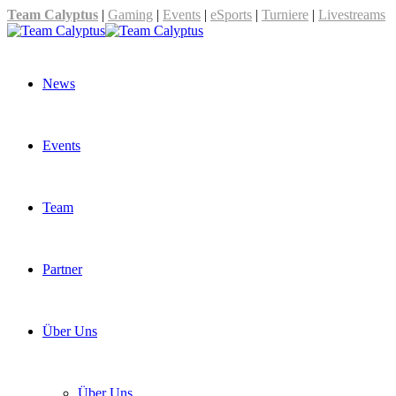
Team Calyptus
|
Gaming
|
Events
|
eSports
|
Turniere
|
Livestreams
News
Events
Team
Partner
Über Uns
Über Uns