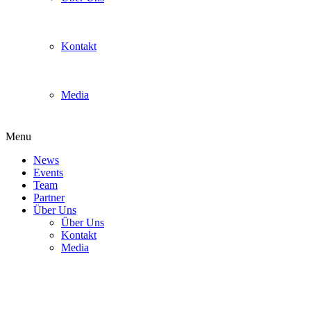
Kontakt
Media
Menu
News
Events
Team
Partner
Über Uns
Über Uns
Kontakt
Media
43_Photo 04-05-2019 12 54 14
(1)