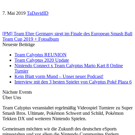
7. Mai 2019
TaDavidID
[PM] Team Ehre Germany siegt im Finale des European Smash Ball
Team Cup 2019 + Fotoalbum
Neueste Beiträge
Team Calyptus REUNION
Team Calyptus 2020 Update
Nintendo Connect x Team Calyptus Mario Kart 8 Online
Turnier
Kein Blatt vorm Mund – Unser neuer Podcast!
Interview mit den 3 besten Spieler von Calyptus Poké Plaza 6
Nächste Events
Über Uns
Team Calyptus veranstaltet regelmäßig Videospiel Turniere zu Super
Smash Bros. Ultimate, Pokémon Schwert und Schild, Pokémon
Tekken DX und weiteren Nintendo Spielen.
Gemeinsam möchten wir die Zukunft des deutschen eSports
mitgestalten und vor allem die Nintendo Communites fördern.