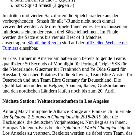
Satz: Squad-Smash (3 gegen 3)
Im dritten und vierten Satz dürfen die Spielcharaktere aus der
vorhergehenden „Smash für alle“-Runde nicht noch einmal
verwendet werden. Alle drei SpielerInnen eines Teams müssen an
mindestens einem der ersten drei Sätze teilnehmen. Im Finale
werden die Sätze eins bis vier als Best-of-3-Matches
ausgetragen.
Sämtliche Regeln
sind auf der
offiziellen Website des
Turniers
einsehbar.
Für das Turnier in Amsterdam haben sich bereits folgende Teams
qualifiziert: 50 Seconds of Moonlight für Portugal, Triple SSS für
die Niederlande, Guezmer für Frankreich und Ye Olde Guard für
Russland, Smashed Potatoes für die Schweiz, Team Ehre Austria für
Österreich und nun Team Ehre Germany für Deutschland. Die
Qualifikationsrunden in Belgien, Spanien, Italien, Großbritannien
und den nordischen Ländern laufen noch bis zum 20. April.
Nächste Station: Weltmeisterschaften in Los Angeles
Anfang März triumphierte Alliance Rouge aus Frankreich im Finale
der
Splatoon 2 European Championship 2018-2019
über die
Backsquids, die deutschen Vorjahressieger. Nun liegt es an ihnen,
Europas Nintendo-Fans bei der
Splatoon 2 World Championship
in
Los Angeles zu vertreten. Begleitet werden sie dabei vom Team, das