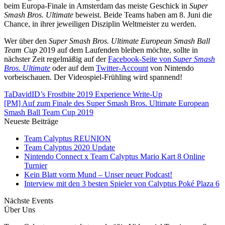
beim Europa-Finale in Amsterdam das meiste Geschick in
Super
Smash Bros. Ultimate
beweist. Beide Teams haben am 8. Juni die
Chance, in ihrer jeweiligen Disziplin Weltmeister zu werden.
Wer über den
Super Smash Bros. Ultimate European Smash Ball
Team Cup
2019 auf dem Laufenden bleiben möchte, sollte in
nächster Zeit regelmäßig auf der
Facebook-Seite von
Super Smash
Bros. Ultimate
oder auf dem
Twitter-Account
von Nintendo
vorbeischauen. Der Videospiel-Frühling wird spannend!
TaDavidID’s Frostbite 2019 Experience Write-Up
[PM] Auf zum Finale des Super Smash Bros. Ultimate European
Smash Ball Team Cup 2019
Neueste Beiträge
Team Calyptus REUNION
Team Calyptus 2020 Update
Nintendo Connect x Team Calyptus Mario Kart 8 Online
Turnier
Kein Blatt vorm Mund – Unser neuer Podcast!
Interview mit den 3 besten Spieler von Calyptus Poké Plaza 6
Nächste Events
Über Uns