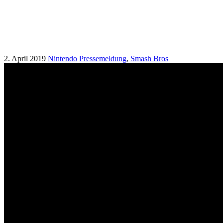
European Smash Ball Team
Cup 2019
2. April 2019
Nintendo
Pressemeldung
,
Smash Bros