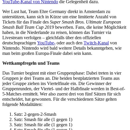
YouTube-Kanal von Nintendo
die Gelegenheit dazu.
Wer Lust hat, Team Ehre Germany direkt in Amsterdam zu
unterstützen, kann sich in Kürze um eine limitierte Anzahl von
Tickets für das Finale des
Super Smash Bros. Ultimate European
Smash Ball Team Cup 2019
bewerben
.
Fans, die keine Möglichkeit
haben, in die Niederlande zu reisen, können das Turnier via
Livestream verfolgen – gleichfalls über den offiziellen
deutschsprachigen
YouTube-
oder auch den
Twitch-Kanal
von
Nintendo. Nintendo wird bald weitere Details bekanntgeben, wie
man beim großen Europa-Finale dabei sein kann.
Wettkampfregeln und Teams
Das Turnier beginnt mit einer Gruppenphase: Dabei treten in vier
Gruppen je drei Teams an. Die beiden bestplatzierten Teams aus
jeder Gruppe ziehen ins Viertelfinale ein. Die Gewinner der
Gruppenrunden, der Viertel- und der Halbfinale werden in Best-of-
5-Matches ermittelt. Wer also zuerst drei von fünf Sätzen für sich
entscheidet, hat gewonnen. Für die verschiedenen Sätze gelten
folgende Modalitäten:
Satz: 2-gegen-2-Smash
Satz: Smash für alle (1 gegen 1)
Satz: Smash für alle (1 gegen 1)
Satz: Smash für alle (1 gegen 1)