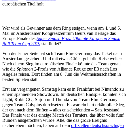
europäischen Titel holt.
Wer wird als Gewinner aus dem Ring steigen, wenn am 4. und 5.
Mai im Amsterdamer Kongresszentrum Beurs van Berlage das
Europa-Finale des
Super Smash Bros. Ultimate European Smash
Ball Team Cup 2019
stattfindet?
Von deutscher Seite hat sich Team Ehre Germany das Ticket nach
Amsterdam gesichert. Und mit etwas Glück geht die Reise weiter:
Nach einem Sieg im europäischen Finale könnte das Team genau
wie die
Splatoon 2
-Profis von Alliance Rouge zur E3 nach Los
Angeles reisen. Dort finden am 8. Juni die Weltmeisterschaften in
beiden Spielen statt.
Erst am vergangenen Samstag kam es in Frankfurt bei Nintendo zu
einem spannenden Showdown. Im deutschen Endspiel konnten sich
Light, RobinGG, Sirjon und Thunda vom Team Ehre Germany
gegen Team Calyptus durchsetzen. Es war ein hart erkämpfter Sieg,
der erst nach dem fünften – alles entscheidenden – Satz feststand.
Das Finale war das einzige Match des Turniers, das über volle fünf
Runden ausgefochten wurde. Alle, die das große Ereignis
nacherleben möchten, haben auf dem
offiziellen deutschsprachigen