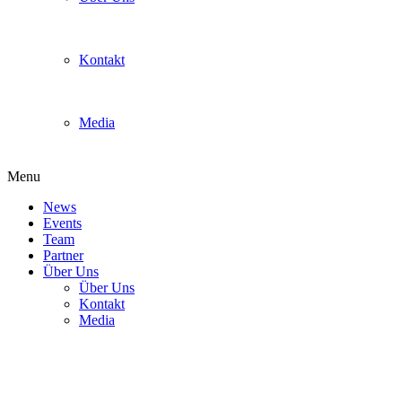
Kontakt
Media
Menu
News
Events
Team
Partner
Über Uns
Über Uns
Kontakt
Media
[PM] Auf zum Finale des Super
Smash Bros. Ultimate