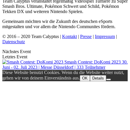
Team Calyptus veranstaltet regelmäßig Videospiel Turniere zu Super
Smash Bros. Ultimate, Pokémon Schwert und Schild, Pokémon
Tekken DX und weiteren Nintendo Spielen.
Gemeinsam möchten wir die Zukunft des deutschen eSports
mitgestalten und vor allem die Nintendo Communites fördern.
© 2016 – 2020 Team Calyptus |
Kontakt
|
Presse
|
Impressum
|
Datenschutz
Nächstes Event
Letztes Event
Smash Contest: DoKomi 2023
30.
Juni - 02. Juli 2023 | Messe Düsseldorf | 333 Teilnehmer
Diese Website benutzt Cookies. Wenn du die Website weiter nutzt,
gehen wir von deinem Einverständnis aus.
OK
Details