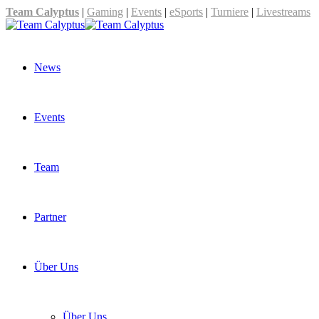
Team Calyptus
|
Gaming
|
Events
|
eSports
|
Turniere
|
Livestreams
News
Events
Team
Partner
Über Uns
Über Uns