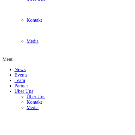
Kontakt
Media
Menu
News
Events
Team
Partner
Über Uns
Über Uns
Kontakt
Media
back-31