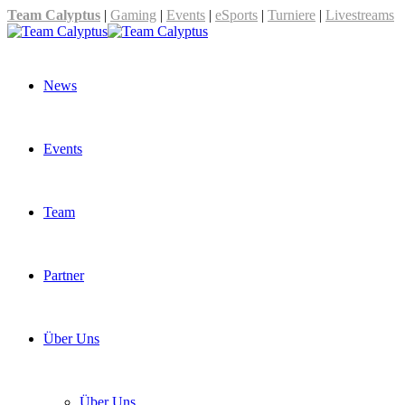
Team Calyptus
|
Gaming
|
Events
|
eSports
|
Turniere
|
Livestreams
News
Events
Team
Partner
Über Uns
Über Uns