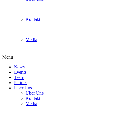
Kontakt
Media
Menu
News
Events
Team
Partner
Über Uns
Über Uns
Kontakt
Media
twitter-weiss-blau-800