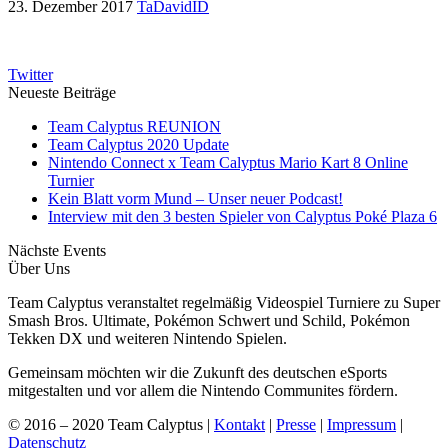
23. Dezember 2017
TaDavidID
Twitter
Neueste Beiträge
Team Calyptus REUNION
Team Calyptus 2020 Update
Nintendo Connect x Team Calyptus Mario Kart 8 Online
Turnier
Kein Blatt vorm Mund – Unser neuer Podcast!
Interview mit den 3 besten Spieler von Calyptus Poké Plaza 6
Nächste Events
Über Uns
Team Calyptus veranstaltet regelmäßig Videospiel Turniere zu Super
Smash Bros. Ultimate, Pokémon Schwert und Schild, Pokémon
Tekken DX und weiteren Nintendo Spielen.
Gemeinsam möchten wir die Zukunft des deutschen eSports
mitgestalten und vor allem die Nintendo Communites fördern.
© 2016 – 2020 Team Calyptus |
Kontakt
|
Presse
|
Impressum
|
Datenschutz