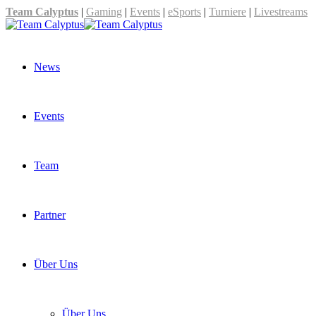
Team Calyptus
|
Gaming
|
Events
|
eSports
|
Turniere
|
Livestreams
News
Events
Team
Partner
Über Uns
Über Uns