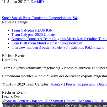
11. Januar 2017
TaDavidID
Super Smash Bros. Turnier im Unperfekthaus (S4)
Neueste Beiträge
Team Calyptus REUNION
Team Calyptus 2020 Update
Nintendo Connect x Team Calyptus Mario Kart 8 Online Turni
Kein Blatt vorm Mund – Unser neuer Podcast!
Interview mit den 3 besten Spieler von Calyptus Poké Plaza 6
Nächste Events
Über Uns
Team Calyptus veranstaltet regelmäßig Videospiel Turniere zu Sup
Gemeinsam möchten wir die Zukunft des deutschen eSports mitgestal
© 2016 – 2020 Team Calyptus |
Kontakt
|
Presse
|
Impressum
|
Daten
Nächstes Event
Letztes Event
Smash Contest: DoKomi 2023
30. 
Diese Website benutzt Cookies. Wenn du die Website weiter nutzt, g