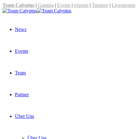
Team Calyptus
|
Gaming
|
Events
|
eSports
|
Turniere
|
Livestreams
News
Events
Team
Partner
Über Uns
Über Uns