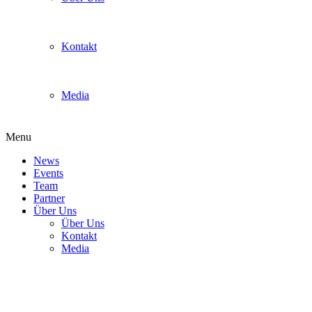
Kontakt
Media
Menu
News
Events
Team
Partner
Über Uns
Über Uns
Kontakt
Media
spes2