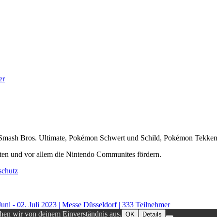
er
er Smash Bros. Ultimate, Pokémon Schwert und Schild, Pokémon Tekke
ten und vor allem die Nintendo Communites fördern.
schutz
Juni - 02. Juli 2023 | Messe Düsseldorf | 333 Teilnehmer
ehen wir von deinem Einverständnis aus.
OK
Details