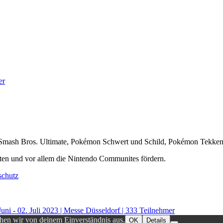
er
er Smash Bros. Ultimate, Pokémon Schwert und Schild, Pokémon Tekke
ten und vor allem die Nintendo Communites fördern.
schutz
Juni - 02. Juli 2023 | Messe Düsseldorf | 333 Teilnehmer
ehen wir von deinem Einverständnis aus.
OK
Details