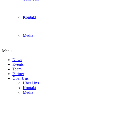
Kontakt
Media
Menu
News
Events
Team
Partner
Über Uns
Über Uns
Kontakt
Media
smashvalley