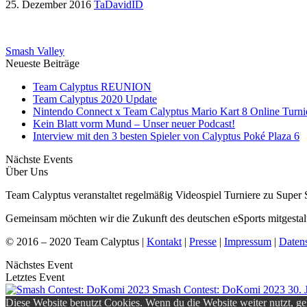
25. Dezember 2016
TaDavidID
Smash Valley
Neueste Beiträge
Team Calyptus REUNION
Team Calyptus 2020 Update
Nintendo Connect x Team Calyptus Mario Kart 8 Online Turni
Kein Blatt vorm Mund – Unser neuer Podcast!
Interview mit den 3 besten Spieler von Calyptus Poké Plaza 6
Nächste Events
Über Uns
Team Calyptus veranstaltet regelmäßig Videospiel Turniere zu Sup
Gemeinsam möchten wir die Zukunft des deutschen eSports mitgestal
© 2016 – 2020 Team Calyptus |
Kontakt
|
Presse
|
Impressum
|
Daten
Nächstes Event
Letztes Event
Smash Contest: DoKomi 2023
30. 
Diese Website benutzt Cookies. Wenn du die Website weiter nutzt, g