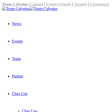
Team Calyptus
|
Gaming
|
Events
|
eSports
|
Turniere
|
Livestreams
News
Events
Team
Partner
Über Uns
Über Uns