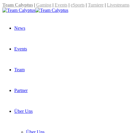
Team Calyptus
|
Gaming
|
Events
|
eSports
|
Turniere
|
Livestreams
News
Events
Team
Partner
Über Uns
Über Uns