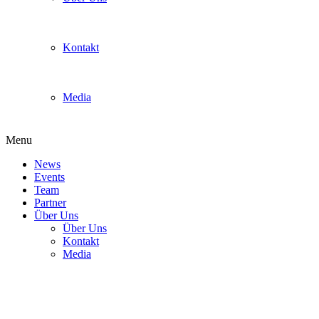
Kontakt
Media
Menu
News
Events
Team
Partner
Über Uns
Über Uns
Kontakt
Media
LastSPE