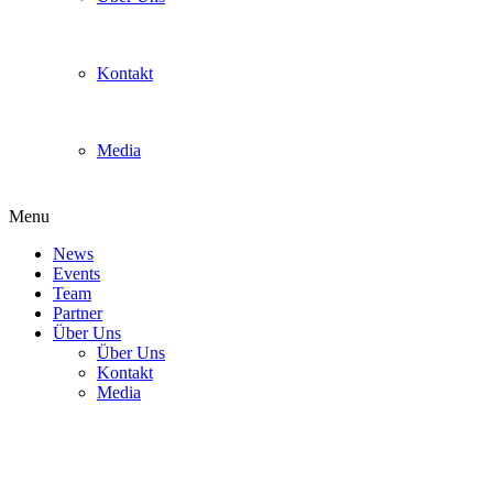
Kontakt
Media
Menu
News
Events
Team
Partner
Über Uns
Über Uns
Kontakt
Media
1A Gruppenfoto Essen