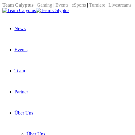
Team Calyptus
|
Gaming
|
Events
|
eSports
|
Turniere
|
Livestreams
News
Events
Team
Partner
Über Uns
Über Uns