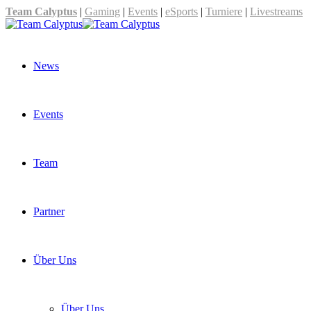
Team Calyptus
|
Gaming
|
Events
|
eSports
|
Turniere
|
Livestreams
News
Events
Team
Partner
Über Uns
Über Uns