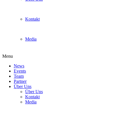
Kontakt
Media
Menu
News
Events
Team
Partner
Über Uns
Über Uns
Kontakt
Media
UgSEdrZ