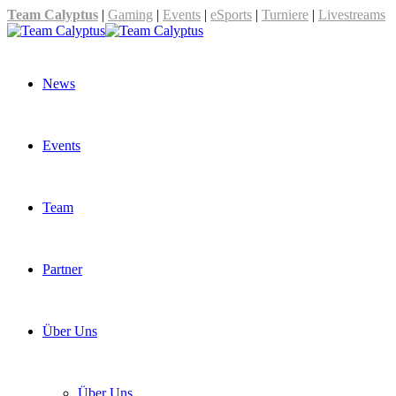
Team Calyptus
|
Gaming
|
Events
|
eSports
|
Turniere
|
Livestreams
News
Events
Team
Partner
Über Uns
Über Uns