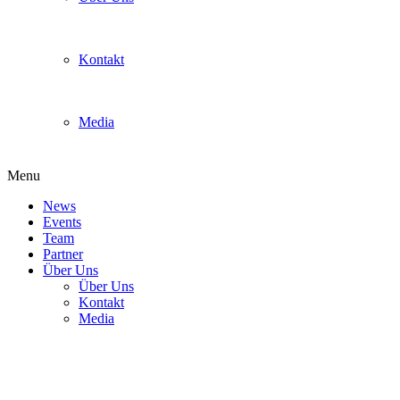
Kontakt
Media
Menu
News
Events
Team
Partner
Über Uns
Über Uns
Kontakt
Media
Denis „Ummel“ Grasmik