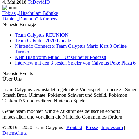
4. Mai 2018
TaDavidID
Tobias „Hirschulat“ Böhnke
Daniel „Daranun“ Kümpers
Neueste Beiträge
Team Calyptus REUNION
Team Calyptus 2020 Update
Nintendo Connect x Team Calyptus Mario Kart 8 Online
Turnier
Kein Blatt vorm Mund – Unser neuer Podcast!
Interview mit den 3 besten Spieler von Calyptus Poké Plaza 6
Nächste Events
Über Uns
Team Calyptus veranstaltet regelmäßig Videospiel Turniere zu Super
Smash Bros. Ultimate, Pokémon Schwert und Schild, Pokémon
Tekken DX und weiteren Nintendo Spielen.
Gemeinsam möchten wir die Zukunft des deutschen eSports
mitgestalten und vor allem die Nintendo Communites fördern.
© 2016 – 2020 Team Calyptus |
Kontakt
|
Presse
|
Impressum
|
Datenschutz