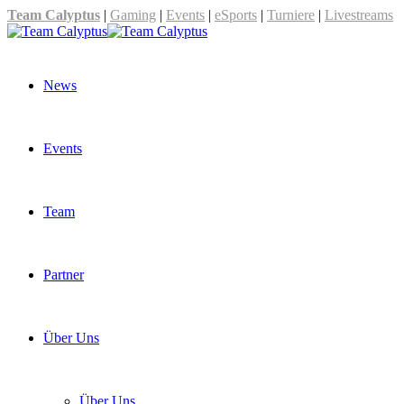
Team Calyptus
|
Gaming
|
Events
|
eSports
|
Turniere
|
Livestreams
News
Events
Team
Partner
Über Uns
Über Uns