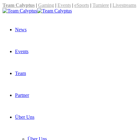
Team Calyptus
|
Gaming
|
Events
|
eSports
|
Turniere
|
Livestreams
News
Events
Team
Partner
Über Uns
Über Uns