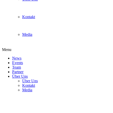
Kontakt
Media
Menu
News
Events
Team
Partner
Über Uns
Über Uns
Kontakt
Media
StreetPass Essen S7