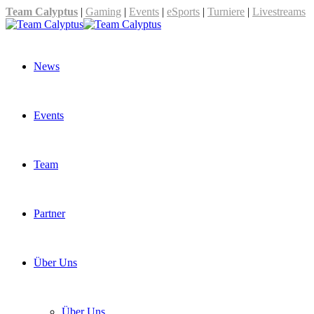
Team Calyptus
|
Gaming
|
Events
|
eSports
|
Turniere
|
Livestreams
News
Events
Team
Partner
Über Uns
Über Uns