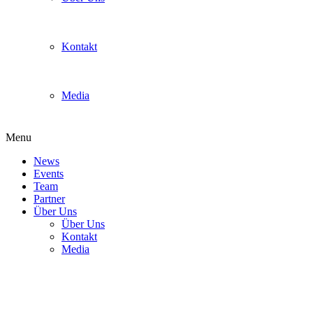
Kontakt
Media
Menu
News
Events
Team
Partner
Über Uns
Über Uns
Kontakt
Media
Monster Hunter 4 Ultimate
StreetPass Day