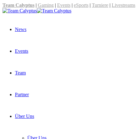
Team Calyptus
|
Gaming
|
Events
|
eSports
|
Turniere
|
Livestreams
News
Events
Team
Partner
Über Uns
Über Uns