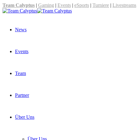
Team Calyptus
|
Gaming
|
Events
|
eSports
|
Turniere
|
Livestreams
News
Events
Team
Partner
Über Uns
Über Uns