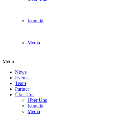
Kontakt
Media
Menu
News
Events
Team
Partner
Über Uns
Über Uns
Kontakt
Media
Grugapark Poké-Liga 2016