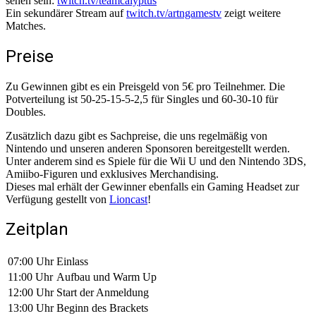
sehen sein:
twitch.tv/teamcalyptus
Ein sekundärer Stream auf
twitch.tv/artngamestv
zeigt weitere
Matches.
Preise
Zu Gewinnen gibt es ein Preisgeld von 5€ pro Teilnehmer. Die
Potverteilung ist 50-25-15-5-2,5 für Singles und 60-30-10 für
Doubles.
Zusätzlich dazu gibt es Sachpreise, die uns regelmäßig von
Nintendo und unseren anderen Sponsoren bereitgestellt werden.
Unter anderem sind es Spiele für die Wii U und den Nintendo 3DS,
Amiibo-Figuren und exklusives Merchandising.
Dieses mal erhält der Gewinner ebenfalls ein Gaming Headset zur
Verfügung gestellt von
Lioncast
!
Zeitplan
07:00 Uhr
Einlass
11:00 Uhr
Aufbau und Warm Up
12:00 Uhr
Start der Anmeldung
13:00 Uhr
Beginn des Brackets