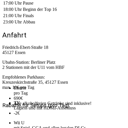
17:00 Uhr
Pause
18:00 Uhr
Beginn der Top 16
21:00 Uhr
Finals
23:00 Uhr
Abbau
Anfahrt
Friedrich-Ebert-Straße 18
45127 Essen
Ubahn-Station: Berliner Platz
2 Stationen mit der U11 vom HBF
Empfohlenes Parkhaus:
Kreuzeskirchstraße 35, 45127 Essen
max. 10€ pro Tag
Eintritt
pro Tag
6
90
€
TV
Alle alkoholfreien Getränke sind inklusive!
Rabatte für Setups (pro Tag)
Lagless und mit HDMI-Anschluss
-
2
€
Wii U
mit Spiel, GCA und allen legalen DLCs