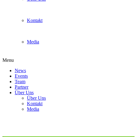
Kontakt
Media
Menu
News
Events
Team
Partner
Über Uns
Über Uns
Kontakt
Media
Calyptus Cup Essen COMBO