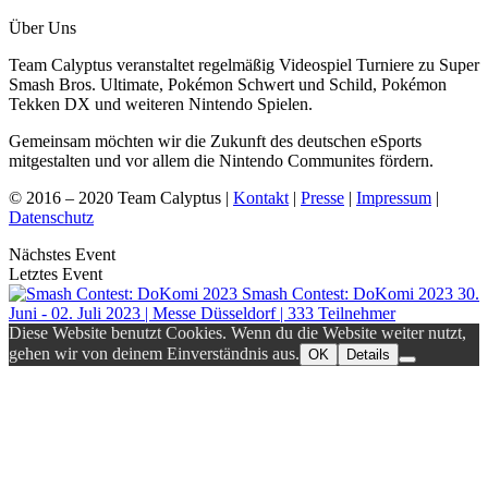
Über Uns
Team Calyptus veranstaltet regelmäßig Videospiel Turniere zu Super
Smash Bros. Ultimate, Pokémon Schwert und Schild, Pokémon
Tekken DX und weiteren Nintendo Spielen.
Gemeinsam möchten wir die Zukunft des deutschen eSports
mitgestalten und vor allem die Nintendo Communites fördern.
© 2016 – 2020 Team Calyptus |
Kontakt
|
Presse
|
Impressum
|
Datenschutz
Nächstes Event
Letztes Event
Smash Contest: DoKomi 2023
30.
Juni - 02. Juli 2023 | Messe Düsseldorf | 333 Teilnehmer
Diese Website benutzt Cookies. Wenn du die Website weiter nutzt,
gehen wir von deinem Einverständnis aus.
OK
Details