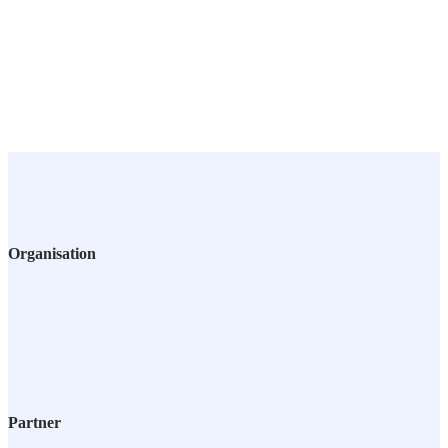
in ganz Deutschland mit unserem Fachwissen, technischen
Equipment und unserer unerschöpflichen Motivation aus.
Organisation
Partner